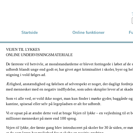
Skip to main content
Startside
Online funktioner
Fu
VEJEN TIL LYKKES
ONLINE UNDERVISNINGSMATERIALE
De færreste vil betvivle, at moralstandarderne er blevet forringede i løbet af de 
udbredt blandt unge end godt er, har givet øget kriminalitet i skoler, byer og hele
stigning i vold følges ad.
Ærlighed, anstændighed og følelsen af selvrespekt er noget, der dagligt fordreje
med mennesker med en negativ indflydelse, som uden skrupler lever af at skad
Som vi alle ved, er vold ikke noget, man kun finder i mørke gyder, baggårde og 
kantine, spisesal eller selv på legepladsen er alt for udbredt.
Vi er opsat på at ændre dette ved at bruge
Vejen til lykke
– en vejledning til et b
millioner mennesker på mere end 100 sprog.
Vejen til lykke
, der første gang blev introduceret på skoler for 30 år siden, er m
at du som lærer, har mulighed for at skabe en positiv ændring.