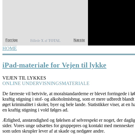
Forrige
Næste
Billede
X
af
TOTAL
HOME
YOU ARE HERE
iPad-materiale for Vejen til lykke
VEJEN TIL LYKKES
ONLINE UNDERVISNINGSMATERIALE
De færreste vil betvivle, at moralstandarderne er blevet forringede i løb
kraftig stigning i stof- og alkoholmisbrug, som er mere udbredt blandt
øget kriminalitet i skoler, byer og hele lande. Statistikker viser, at en 
en kraftig stigning i vold følges ad.
Ærlighed, anstændighed og følelsen af selvrespekt er noget, der dagligt
sider. Vores unge udsættes for gruppepres og kontakt med mennesker 
som uden skrupler lever af at skade og nedgøre andre.