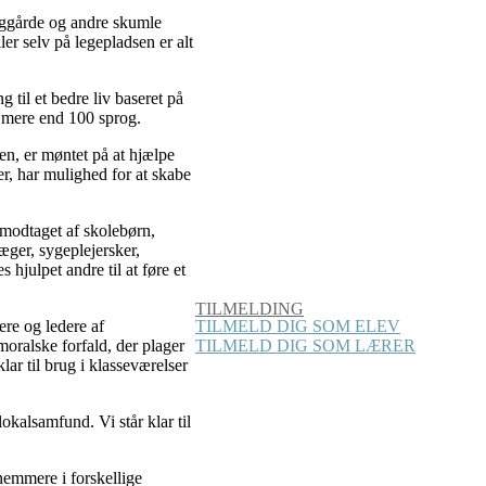
baggårde og andre skumle
ler selv på legepladsen er alt
g til et bedre liv baseret på
å mere end 100 sprog.
den, er møntet på at hjælpe
r, har mulighed for at skabe
 modtaget af skolebørn,
æger, sygeplejersker,
 hjulpet andre til at føre et
TILMELDING
ere og ledere af
TILMELD DIG SOM ELEV
moralske forfald, der plager
TILMELD DIG SOM LÆRER
lar til brug i klasseværelser
 lokalsamfund. Vi står klar til