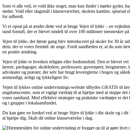
Som vi alle ved, er vold ikke noget, man kun finder i mørke gyder, 
steder. Vold eller slagsmål i klasseværelset, skolens kantine, spisesal el
for udbredt.
Vi er opsat på at ændre dette ved at bruge
Vejen til lykke
– en vejlednin
sund fornuft, der er blevet omdelt til over 100 millioner mennesker p
Vejen til lykke
, der første gang blev introduceret på skoler for 30 år si
dem, der er vores fremtid: de unge. Fordi sandheden er, at du som lære
en positiv ændring.
Vejen til lykke
er hverken religiøs eller fordomsfuld. Den er blevet vel
lærere, pædagoger, skoleledere, professorer, guvernører, borgmestre, l
advokater og præster, der selv har brugt levereglerne i bogen og således
anstændigt, ærligt og lykkeligere liv.
Vejen til lykkes online undervisnings-website tilbydes GRATIS til lær
ungdomscentre, som et vigtigt værktøj til at hjælpe med at stoppe det 
vores samfund. Med effektive strategier og praktiske værktøjer er det k
og i grupper i lokalsamfundet.
Du kan gøre en forskel ved at bruge
Vejen til lykke
i din skole og i dit
at hjælpe dig. Skab dit online klasseværelse i dag.