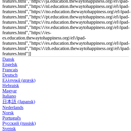
features.html","https:\/\/ja.education.thewaytohappiness.org\/el\/ipad-
features.html","https:\/\/nl.education.thewaytohappiness.org\/el\/ipad-
features.html","https:\/\/no.education.thewaytohappiness.org\/el\/ipad-
features.html","https:\/\/pt.education.thewaytohappiness.org\/el\/ipad-
features.html","https:\/\/ru.education.thewaytohappiness.org\/el\/ipad-
features.html","https:\/\/sv.education.thewaytohappiness.org\/el\/ipad-
features.html","https:\/\/es-
es.education.thewaytohappiness.org\/el\/ipad-
features.html","https:\/\/es.education.thewaytohappiness.org\/el\/ipad-
features.html","https:\/\/zh.education.thewaytohappiness.org\/el\/ipad-
features.html"]]
Dansk
Engelsk
Français
Deutsch
Ελληνικά (græsk)
Hebraisk
Magyar
Italiano
日本語 (Japansk)
Nederlands
Norsk
Português
Русский (russisk)
Svensk