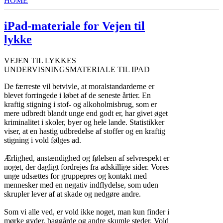
HOME
YOU ARE HERE
iPad-materiale for Vejen til
lykke
VEJEN TIL LYKKES
UNDERVISNINGSMATERIALE TIL IPAD
De færreste vil betvivle, at moralstandarderne er
blevet forringede i løbet af de seneste årtier. En
kraftig stigning i stof- og alkoholmisbrug, som er
mere udbredt blandt unge end godt er, har givet øget
kriminalitet i skoler, byer og hele lande. Statistikker
viser, at en hastig udbredelse af stoffer og en kraftig
stigning i vold følges ad.
Ærlighed, anstændighed og følelsen af selvrespekt er
noget, der dagligt fordrejes fra adskillige sider. Vores
unge udsættes for gruppepres og kontakt med
mennesker med en negativ indflydelse, som uden
skrupler lever af at skade og nedgøre andre.
Som vi alle ved, er vold ikke noget, man kun finder i
mørke gyder, baggårde og andre skumle steder. Vold