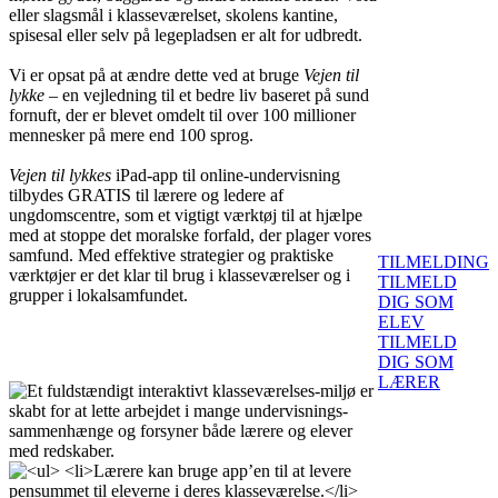
eller slagsmål i klasseværelset, skolens kantine,
spisesal eller selv på legepladsen er alt for udbredt.
Vi er opsat på at ændre dette ved at bruge
Vejen til
lykke
– en vejledning til et bedre liv baseret på sund
fornuft, der er blevet omdelt til over 100 millioner
mennesker på mere end 100 sprog.
Vejen til lykkes
iPad-app til online-undervisning
tilbydes GRATIS til lærere og ledere af
ungdomscentre, som et vigtigt værktøj til at hjælpe
med at stoppe det moralske forfald, der plager vores
samfund. Med effektive strategier og praktiske
TILMELDING
værktøjer er det klar til brug i klasseværelser og i
TILMELD
grupper i lokalsamfundet.
DIG SOM
ELEV
TILMELD
DIG SOM
LÆRER