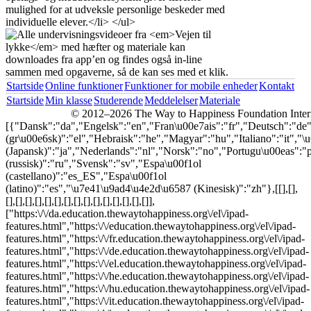
Startside
Online funktioner
Funktioner for mobile enheder
Kontakt
Startside
Min klasse
Studerende
Meddelelser
Materiale
© 2012–2026 The Way to Happiness Foundation Internat
[{"Dansk":"da","Engelsk":"en","Fran\u00e7ais":"fr","Deutsch":"d
(gr\u00e6sk)":"el","Hebraisk":"he","Magyar":"hu","Italiano":"it","
(Japansk)":"ja","Nederlands":"nl","Norsk":"no","Portugu\u00eas"
(russisk)":"ru","Svensk":"sv","Espa\u00f1ol
(castellano)":"es_ES","Espa\u00f1ol
(latino)":"es","\u7e41\u9ad4\u4e2d\u6587 (Kinesisk)":"zh"},[[],[],
[],[],[],[],[],[],[],[],[],[],[],[],[],[],[]],
["https:\/\/da.education.thewaytohappiness.org\/el\/ipad-
features.html","https:\/\/education.thewaytohappiness.org\/el\/ipad-
features.html","https:\/\/fr.education.thewaytohappiness.org\/el\/ipad-
features.html","https:\/\/de.education.thewaytohappiness.org\/el\/ipad-
features.html","https:\/\/el.education.thewaytohappiness.org\/el\/ipad-
features.html","https:\/\/he.education.thewaytohappiness.org\/el\/ipad-
features.html","https:\/\/hu.education.thewaytohappiness.org\/el\/ipad-
features.html","https:\/\/it.education.thewaytohappiness.org\/el\/ipad-