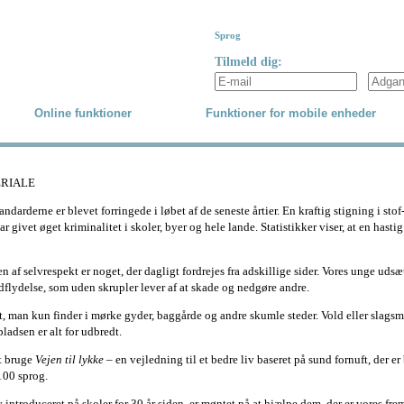
Sprog
Tilmeld dig:
Online funktioner
Funktioner for mobile enheder
ERIALE
tandarderne er blevet forringede i løbet af de seneste årtier. En kraftig stigning i s
 givet øget kriminalitet i skoler, byer og hele lande. Statistikker viser, at en hastig
 af selvrespekt er noget, der dagligt fordrejes fra adskillige sider. Vores unge uds
lydelse, som uden skrupler lever af at skade og nedgøre andre.
t, man kun finder i mørke gyder, baggårde og andre skumle steder. Vold eller slagsmå
pladsen er alt for udbredt.
at bruge
Vejen til lykke
– en vejledning til et bedre liv baseret på sund fornuft, der er
100 sprog.
v introduceret på skoler for 30 år siden, er møntet på at hjælpe dem, der er vores fr