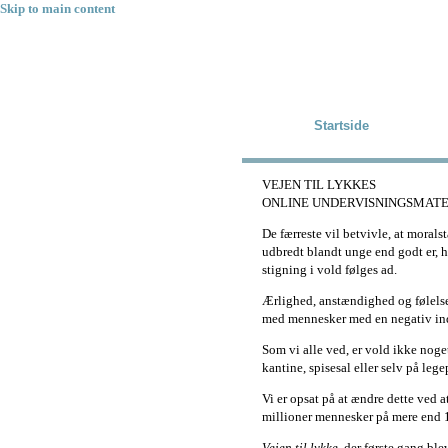
Skip to main content
Startside
VEJEN TIL LYKKES
ONLINE UNDERVISNINGSMAT
De færreste vil betvivle, at morals
udbredt blandt unge end godt er, har
stigning i vold følges ad.
Ærlighed, anstændighed og følelsen
med mennesker med en negativ indf
Som vi alle ved, er vold ikke noge
kantine, spisesal eller selv på lege
Vi er opsat på at ændre dette ved 
millioner mennesker på mere end 
Vejen til lykke
, der første gang ble