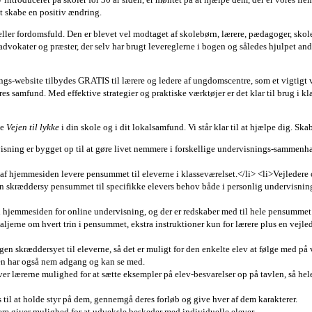
at skabe en positiv ændring.
eller fordomsfuld. Den er blevet vel modtaget af skolebørn, lærere, pædagoger, skole
advokater og præster, der selv har brugt levereglerne i bogen og således hjulpet andre
ngs-website tilbydes GRATIS til lærere og ledere af ungdomscentre, som et vigtigt v
res samfund. Med effektive strategier og praktiske værktøjer er det klar til brug i kl
ge
Vejen til lykke
i din skole og i dit lokalsamfund. Vi står klar til at hjælpe dig. Ska