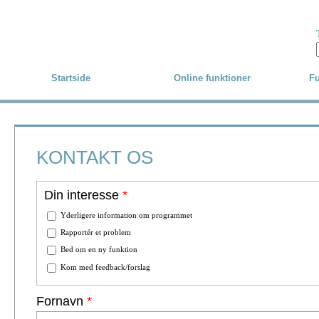
Skip to main content
Startside
Online funktioner
Fu
KONTAKT OS
Din interesse
*
Yderligere information om programmet
Rapportér et problem
Bed om en ny funktion
Kom med feedback/forslag
Fornavn
*