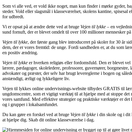
Som vi alle ved, er vold ikke noget, man kun finder i mørke gyder, 
steder. Vold eller slagsmål i klasseværelset, skolens kantine, spisesal el
for udbredt.
Vi er opsat på at ændre dette ved at bruge
Vejen til lykke
– en vejlednin
sund fornuft, der er blevet omdelt til over 100 millioner mennesker p
Vejen til lykke
, der første gang blev introduceret på skoler for 30 år si
dem, der er vores fremtid: de unge. Fordi sandheden er, at du som lære
en positiv ændring.
Vejen til lykke
er hverken religiøs eller fordomsfuld. Den er blevet vel
lærere, pædagoger, skoleledere, professorer, guvernører, borgmestre, l
advokater og præster, der selv har brugt levereglerne i bogen og således
anstændigt, ærligt og lykkeligere liv.
Vejen til lykkes online undervisnings-website tilbydes GRATIS til lær
ungdomscentre, som et vigtigt værktøj til at hjælpe med at stoppe det 
vores samfund. Med effektive strategier og praktiske værktøjer er det k
og i grupper i lokalsamfundet.
Du kan gøre en forskel ved at bruge
Vejen til lykke
i din skole og i dit
at hjælpe dig. Skab dit online klasseværelse i dag.