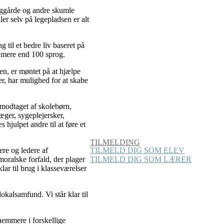
baggårde og andre skumle
ler selv på legepladsen er alt
g til et bedre liv baseret på
å mere end 100 sprog.
den, er møntet på at hjælpe
r, har mulighed for at skabe
 modtaget af skolebørn,
æger, sygeplejersker,
 hjulpet andre til at føre et
TILMELDING
ere og ledere af
TILMELD DIG SOM ELEV
moralske forfald, der plager
TILMELD DIG SOM LÆRER
lar til brug i klasseværelser
 lokalsamfund. Vi står klar til