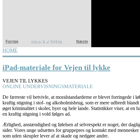
Forrige
Næste
Billede
X
af
TOTAL
HOME
YOU ARE HERE
iPad-materiale for Vejen til lykke
VEJEN TIL LYKKES
ONLINE UNDERVISNINGSMATERIALE
De færreste vil betvivle, at moralstandarderne er blevet forringede i løb
kraftig stigning i stof- og alkoholmisbrug, som er mere udbredt blandt
øget kriminalitet i skoler, byer og hele lande. Statistikker viser, at en 
en kraftig stigning i vold følges ad.
Ærlighed, anstændighed og følelsen af selvrespekt er noget, der dagligt
sider. Vores unge udsættes for gruppepres og kontakt med mennesker 
som uden skrupler lever af at skade og nedgøre andre.