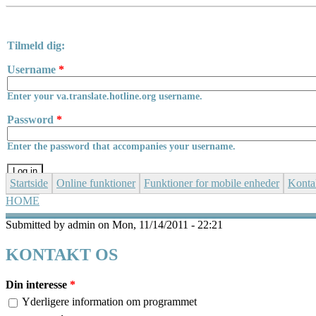
Skip to main content
Tilmeld dig:
Username
*
Enter your va.translate.hotline.org username.
Password
*
Enter the password that accompanies your username.
Startside
Online funktioner
Funktioner for mobile enheder
Konta
HOME
YOU ARE HERE
Submitted by
admin
on Mon, 11/14/2011 - 22:21
KONTAKT OS
Din interesse
*
Yderligere information om programmet