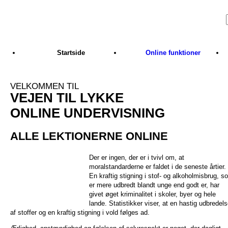
Skip to main content
Startside
Online funktioner
VELKOMMEN TIL
VEJEN TIL LYKKE
ONLINE UNDERVISNING
ALLE LEKTIONERNE ONLINE
Der er ingen, der er i tvivl om, at
moralstandarderne er faldet i de seneste årtier.
En kraftig stigning i stof- og alkoholmisbrug, s
er mere udbredt blandt unge end godt er, har
givet øget kriminalitet i skoler, byer og hele
lande. Statistikker viser, at en hastig udbredel
af stoffer og en kraftig stigning i vold følges ad.