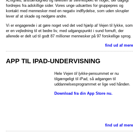
Ærlighed, anstændighed og følelsen af selvrespekt er noget, der dagligt
fordrejes fra adskillige sider. Vores unge udsættes for gruppepres og
kontakt med mennesker med en negativ indflydelse, som uden skrupler
lever af at skade og nedgøre andre.
Vi er engagerede i at gøre noget ved det ved hjælp af Vejen til lykke, som
er en vejledning til et bedre liv, med udgangspunkt i sund fornuft, der
allerede er delt ud til godt 87 millioner mennesker på 97 forskellige sprog.
find ud af mere
APP TIL IPAD-UNDERVISNING
Hele
Vejen til lykke
-pensummet er nu
tilgængeligt til iPad, så adgangen til
uddannelsesprogrammet er lige ved hånden.
Download fra din App Store nu.
find ud af mere