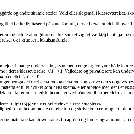
årde og andre skumle steder. Vold eller slagsmål i klasseværelset, skole
g til et bedre liv baseret på sund fornuft, der er blevet omdelt til ove
ærere og ledere af ungdomscentre, som et vigtigt værktøj til at hjælpe 
værelser og i grupper i lokalsamfundet.