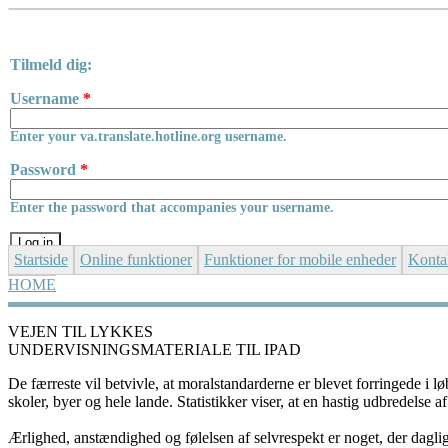
Skip to main content
Tilmeld dig:
Username
*
Enter your va.translate.hotline.org username.
Password
*
Enter the password that accompanies your username.
Startside
Online funktioner
Funktioner for mobile enheder
Konta
HOME
YOU ARE HERE
VEJEN TIL LYKKES
UNDERVISNINGSMATERIALE TIL IPAD
De færreste vil betvivle, at moralstandarderne er blevet forringede i lø
skoler, byer og hele lande. Statistikker viser, at en hastig udbredelse af
Ærlighed, anstændighed og følelsen af selvrespekt er noget, der dagli