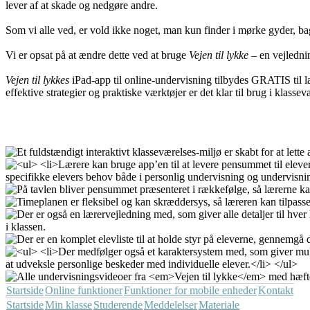
lever af at skade og nedgøre andre.
Som vi alle ved, er vold ikke noget, man kun finder i mørke gyder, bagg
Vi er opsat på at ændre dette ved at bruge
Vejen til lykke
– en vejlednin
Vejen til lykkes
iPad-app til online-undervisning tilbydes GRATIS til l
effektive strategier og praktiske værktøjer er det klar til brug i klasse
Startside
Online funktioner
Funktioner for mobile enheder
Kontakt
Startside
Min klasse
Studerende
Meddelelser
Materiale