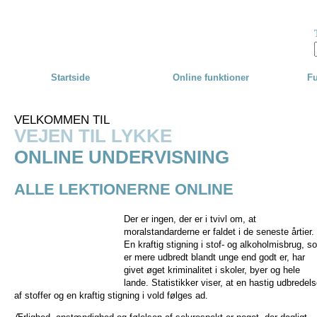
Skip to main content
Startside
Online funktioner
Fu
VELKOMMEN TIL
VEJEN TIL LYKKE
ONLINE UNDERVISNING
ALLE LEKTIONERNE ONLINE
Der er ingen, der er i tvivl om, at
moralstandarderne er faldet i de seneste årtier.
En kraftig stigning i stof- og alkoholmisbrug, s
er mere udbredt blandt unge end godt er, har
givet øget kriminalitet i skoler, byer og hele
lande. Statistikker viser, at en hastig udbredel
af stoffer og en kraftig stigning i vold følges ad.