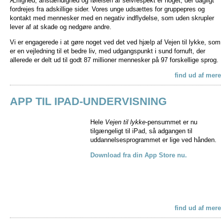
Ærlighed, anstændighed og følelsen af selvrespekt er noget, der dagligt
fordrejes fra adskillige sider. Vores unge udsættes for gruppepres og
kontakt med mennesker med en negativ indflydelse, som uden skrupler
lever af at skade og nedgøre andre.
Vi er engagerede i at gøre noget ved det ved hjælp af Vejen til lykke, som
er en vejledning til et bedre liv, med udgangspunkt i sund fornuft, der
allerede er delt ud til godt 87 millioner mennesker på 97 forskellige sprog.
find ud af mere
APP TIL IPAD-UNDERVISNING
Hele
Vejen til lykke
-pensummet er nu
tilgængeligt til iPad, så adgangen til
uddannelsesprogrammet er lige ved hånden.
Download fra din App Store nu.
find ud af mere