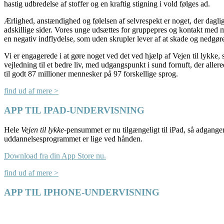
hastig udbredelse af stoffer og en kraftig stigning i vold følges ad.
Ærlighed, anstændighed og følelsen af selvrespekt er noget, der dagligt
adskillige sider. Vores unge udsættes for gruppepres og kontakt med
en negativ indflydelse, som uden skrupler lever af at skade og nedgør
Vi er engagerede i at gøre noget ved det ved hjælp af Vejen til lykke,
vejledning til et bedre liv, med udgangspunkt i sund fornuft, der allere
til godt 87 millioner mennesker på 97 forskellige sprog.
find ud af mere >
APP TIL IPAD-UNDERVISNING
Hele
Vejen til lykke
-pensummet er nu tilgængeligt til iPad, så adgangen
uddannelsesprogrammet er lige ved hånden.
Download fra din App Store nu.
find ud af mere >
APP TIL IPHONE-UNDERVISNING