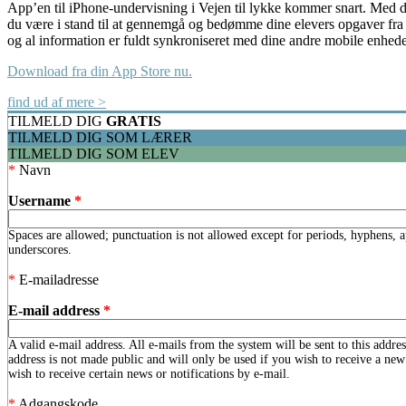
App’en til iPhone-undervisning i Vejen til lykke kommer snart. Med 
du være i stand til at gennemgå og bedømme dine elevers opgaver fra 
og al information er fuldt synkroniseret med dine andre mobile enhede
Download fra din App Store nu.
find ud af mere >
TILMELD DIG
GRATIS
TILMELD DIG SOM LÆRER
TILMELD DIG SOM ELEV
*
Navn
Username
*
Spaces are allowed; punctuation is not allowed except for periods, hyphens, 
underscores.
*
E-mailadresse
E-mail address
*
A valid e-mail address. All e-mails from the system will be sent to this addre
address is not made public and will only be used if you wish to receive a ne
wish to receive certain news or notifications by e-mail.
*
Adgangskode