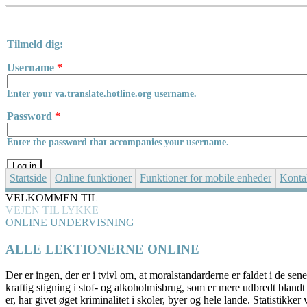
Skip to main content
Tilmeld dig:
Username
*
Enter your va.translate.hotline.org username.
Password
*
Enter the password that accompanies your username.
Startside
Online funktioner
Funktioner for mobile enheder
Konta
VELKOMMEN TIL
VEJEN TIL LYKKE
ONLINE UNDERVISNING
ALLE LEKTIONERNE ONLINE
Der er ingen, der er i tvivl om, at moralstandarderne er faldet i de sene
kraftig stigning i stof- og alkoholmisbrug, som er mere udbredt bland
er, har givet øget kriminalitet i skoler, byer og hele lande. Statistikker v